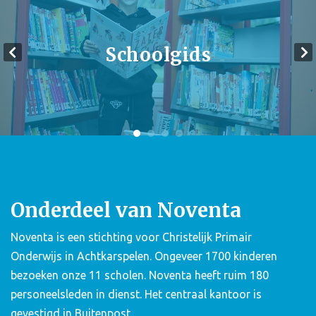
Schoolgids
Onderdeel van Noventa
Noventa is een stichting voor Christelijk Primair
Onderwijs in Achtkarspelen. Ongeveer 1700 kinderen
bezoeken onze 11 scholen. Noventa heeft ruim 180
personeelsleden in dienst. Het centraal kantoor is
gevestigd in Buitenpost.