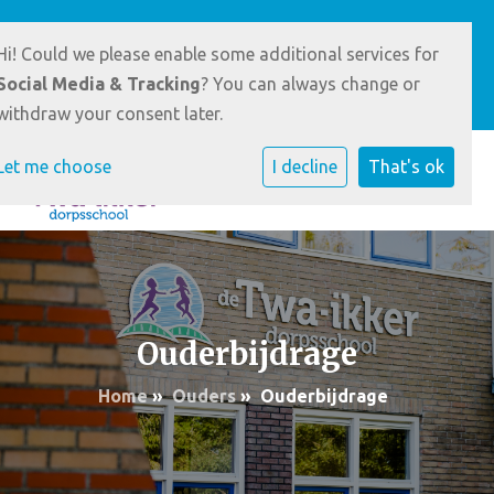
W.B. v.d. Kooiwei 2
0512-351718/ 06-83852914
Hi! Could we please enable some additional services for
9284 TJ Augustinusga
Social Media & Tracking
? You can always change or
E-mailadres
withdraw your consent later.
Let me choose
I decline
That's ok
Ouderbijdrage
Home
»
Ouders
»
Ouderbijdrage